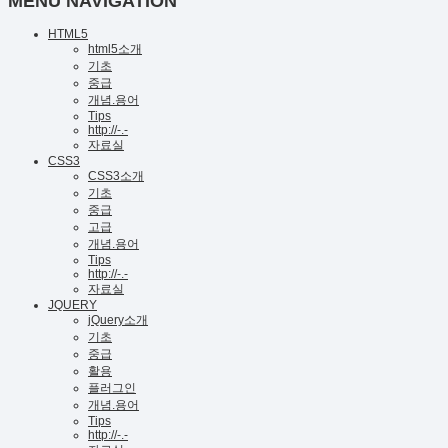
MENU NAVIGATION
HTML5
html5소개
기초
중급
개념.용어
Tips
http://-.-
자료실
CSS3
CSS3소개
기초
중급
고급
개념.용어
Tips
http://-.-
자료실
JQUERY
jQuery소개
기초
중급
활용
플러그인
개념.용어
Tips
http://-.-