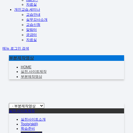
http://-.-
자료실
개인교습.세미나
교습안내
실무강사소개
교습신청
알림터
궁금터
자료실
메뉴
로그인
검색
부분제작영상
HOME
실전.사이트제작
부분제작영상
실전.사이트제작
실전사이트소개
Tools(skill)
학습준비