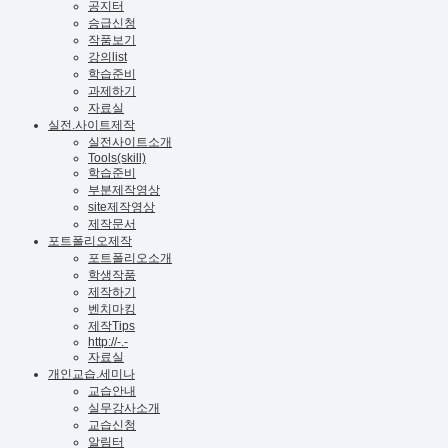
공지터
승급신청
작품보기
강의list
학습준비
과제하기
자료실
실전.사이트제작
실전사이트소개
Tools(skill)
학습준비
부분제작영상
site제작영상
제작문서
포트폴리오제작
포트폴리오소개
학생작품
제작하기
벤치마킹
제작Tips
http://-.-
자료실
개인교습.세미나
교습안내
실무강사소개
교습신청
알림터