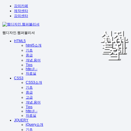
강의카페
제작센타
강의센타
실전.
웹디자인.웹퍼블리셔
사이
HTML5
트제
html5소개
작
기초
중급
개념.용어
Tips
http://-.-
자료실
CSS3
CSS3소개
기초
중급
고급
개념.용어
Tips
http://-.-
자료실
JQUERY
jQuery소개
기초