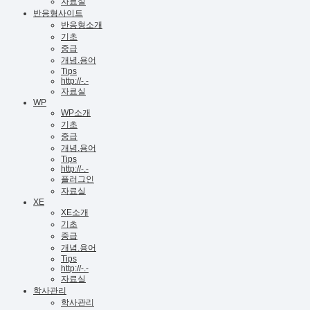
자료실
반응형사이트
반응형소개
기초
중급
개념.용어
Tips
http://-.-
자료실
WP
WP소개
기초
중급
개념.용어
Tips
http://-.-
플러그인
자료실
XE
XE소개
기초
중급
개념.용어
Tips
http://-.-
자료실
학사관리
학사관리