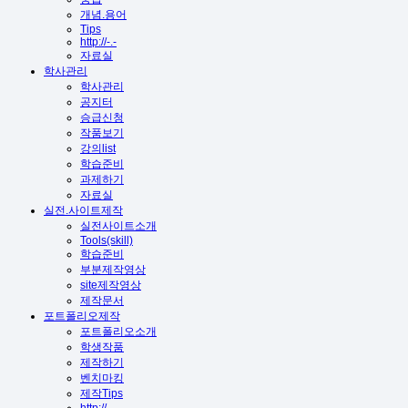
개념.용어
Tips
http://-.-
자료실
학사관리
학사관리
공지터
승급신청
작품보기
강의list
학습준비
과제하기
자료실
실전.사이트제작
실전사이트소개
Tools(skill)
학습준비
부분제작영상
site제작영상
제작문서
포트폴리오제작
포트폴리오소개
학생작품
제작하기
벤치마킹
제작Tips