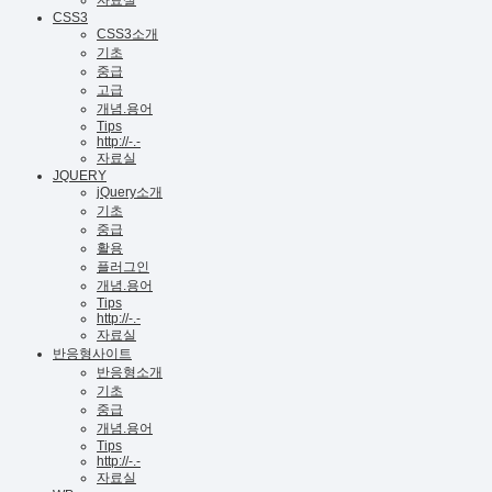
CSS3
CSS3소개
기초
중급
고급
개념.용어
Tips
http://-.-
자료실
JQUERY
jQuery소개
기초
중급
활용
플러그인
개념.용어
Tips
http://-.-
자료실
반응형사이트
반응형소개
기초
중급
개념.용어
Tips
http://-.-
자료실