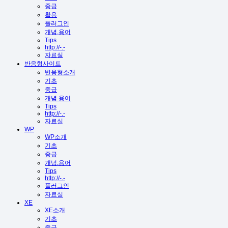
중급
활용
플러그인
개념.용어
Tips
http://-.-
자료실
반응형사이트
반응형소개
기초
중급
개념.용어
Tips
http://-.-
자료실
WP
WP소개
기초
중급
개념.용어
Tips
http://-.-
플러그인
자료실
XE
XE소개
기초
중급