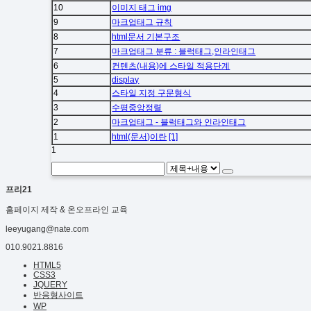
10
이미지 태그 img
9
마크업태그 규칙
8
html문서 기본구조
7
마크업태그 분류 : 블럭태그,인라인태그
6
컨텐츠(내용)에 스타일 적용단계
5
display
4
스타일 지정 구문형식
3
수평중앙정렬
2
마크업태그 - 블럭태그와 인라인태그
1
html(문서)이란
[1]
1
프리21
홈페이지 제작 & 온오프라인 교육
leeyugang@nate.com
010.9021.8816
HTML5
CSS3
JQUERY
반응형사이트
WP