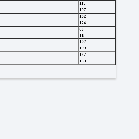
113
107
102
124
88
115
102
109
137
130