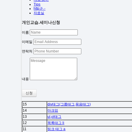
Tips
http://-.-
자료실
개인교습.세미나신청
이름
이메일
연락처
내용
신청
15
div태그(그룹태그,묶음태그)
14
마크업
13
ul,ol태그
12
목록태그 li
11
링크 태그 a