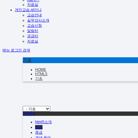
http://-.-
자료실
개인교습.세미나
교습안내
실무강사소개
교습신청
알림터
궁금터
자료실
메뉴
로그인
검색
기초
HOME
HTML5
기초
HTML5
html5소개
기초
중급
개념.용어