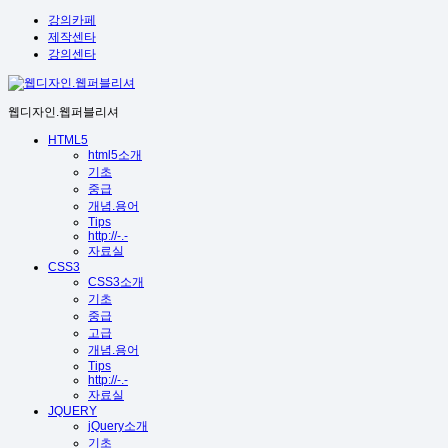
강의카페
제작센타
강의센타
웹디자인.웹퍼블리셔
HTML5
html5소개
기초
중급
개념.용어
Tips
http://-.-
자료실
CSS3
CSS3소개
기초
중급
고급
개념.용어
Tips
http://-.-
자료실
JQUERY
jQuery소개
기초