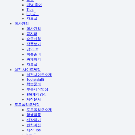
개념.용어
Tips
http://-.-
자료실
학사관리
학사관리
공지터
승급신청
작품보기
강의list
학습준비
과제하기
자료실
실전.사이트제작
실전사이트소개
Tools(skill)
학습준비
부분제작영상
site제작영상
제작문서
포트폴리오제작
포트폴리오소개
학생작품
제작하기
벤치마킹
제작Tips