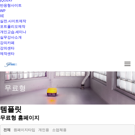
JQUERY
반응형사이트
WP
XE
실전.사이트제작
포트폴리오제작
개인교습.세미나
실무강사소개
강의카페
강의센타
제작센타
무료형
템플릿
무료형
홈페이지
전체
원페이지타입
개인용
소업체용