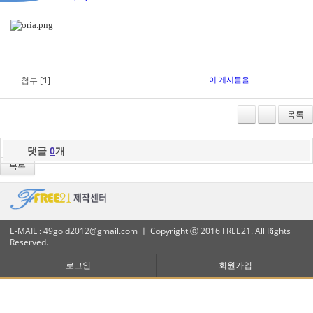
....
첨부 [
1
]
이 게시물을
Tw
M
Fa
De
itte
e2
ce
lici
r
da
bo
ou
목록
y
ok
s
댓글
0
개
목록
E-MAIL : 49gold2012@gmail.com ㅣ Copyright ⓒ 2016 FREE21. All Rights
Reserved.
로그인
회원가입