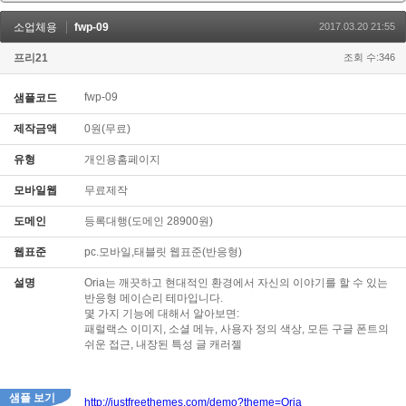
소업체용
fwp-09
2017.03.20 21:55
프리21
조회 수:346
fwp-09
샘플코드
제작금액
0원(무료)
유형
개인용홈페이지
모바일웹
무료제작
도메인
등록대행(도메인 28900원)
웹표준
pc.모바일,태블릿 웹표준(반응형)
설명
Oria는 깨끗하고 현대적인 환경에서 자신의 이야기를 할 수 있는
반응형 메이슨리 테마입니다.
몇 가지 기능에 대해서 알아보면:
패럴랙스 이미지, 소셜 메뉴, 사용자 정의 색상, 모든 구글 폰트의
쉬운 접근, 내장된 특성 글 캐러젤
샘플 보기
http://justfreethemes.com/demo?theme=Oria