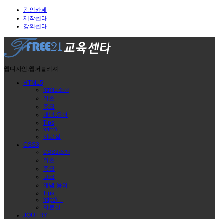
강의카페
제작센타
강의센타
웹디자인.웹퍼블리셔
HTML5
html5소개
기초
중급
개념.용어
Tips
http://-.-
자료실
CSS3
CSS3소개
기초
중급
고급
개념.용어
Tips
http://-.-
자료실
JQUERY