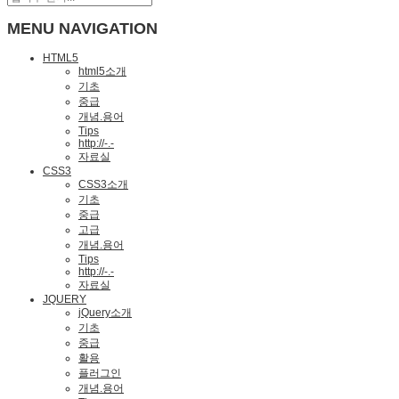
MENU NAVIGATION
HTML5
html5소개
기초
중급
개념.용어
Tips
http://-.-
자료실
CSS3
CSS3소개
기초
중급
고급
개념.용어
Tips
http://-.-
자료실
JQUERY
jQuery소개
기초
중급
활용
플러그인
개념.용어