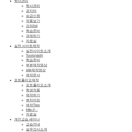
학사관리
학사관리
공지터
승급신청
작품보기
강의list
학습준비
과제하기
자료실
실전.사이트제작
실전사이트소개
Tools(skill)
학습준비
부분제작영상
site제작영상
제작문서
포트폴리오제작
포트폴리오소개
학생작품
제작하기
벤치마킹
제작Tips
http://-.-
자료실
개인교습.세미나
교습안내
실무강사소개