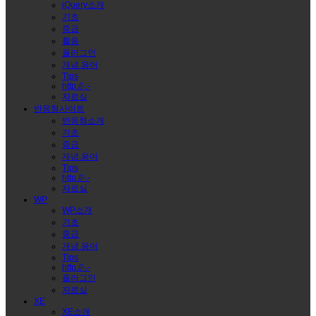
jQuery소개
기초
중급
활용
플러그인
개념.용어
Tips
http://-.-
자료실
반응형사이트
반응형소개
기초
중급
개념.용어
Tips
http://-.-
자료실
WP
WP소개
기초
중급
개념.용어
Tips
http://-.-
플러그인
자료실
XE
XE소개