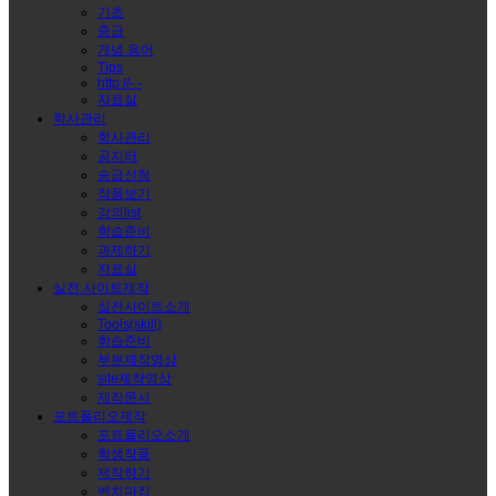
기초
중급
개념.용어
Tips
http://-.-
자료실
학사관리
학사관리
공지터
승급신청
작품보기
강의list
학습준비
과제하기
자료실
실전.사이트제작
실전사이트소개
Tools(skill)
학습준비
부분제작영상
site제작영상
제작문서
포트폴리오제작
포트폴리오소개
학생작품
제작하기
벤치마킹