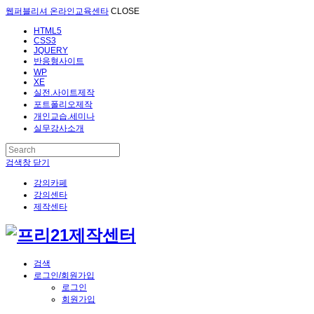
웹퍼블리셔 온라인교육센타
CLOSE
HTML5
CSS3
JQUERY
반응형사이트
WP
XE
실전.사이트제작
포트폴리오제작
개인교습.세미나
실무강사소개
검색창 닫기
강의카페
강의센타
제작센타
검색
로그인/회원가입
로그인
회원가입