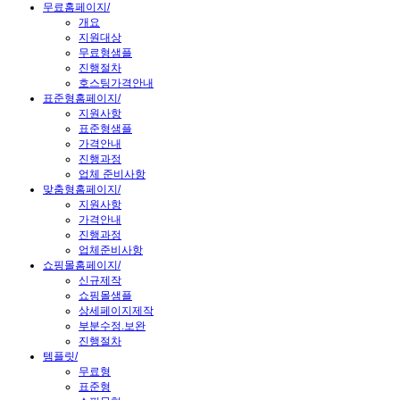
무료홈페이지
/
개요
지원대상
무료형샘플
진행절차
호스팅가격안내
표준형홈페이지
/
지원사항
표준형샘플
가격안내
진행과정
업체 준비사항
맞춤형홈페이지
/
지원사항
가격안내
진행과정
업체준비사항
쇼핑몰홈페이지
/
신규제작
쇼핑몰샘플
상세페이지제작
부분수정.보완
진행절차
템플릿
/
무료형
표준형