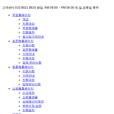
고객센터
010.9021.8816
평일 :AM 09:00 ~ PM 06:00
토,일,공휴일 휴무
무료홈페이지
개요
지원대상
무료형샘플
진행절차
호스팅가격안내
표준형홈페이지
지원사항
표준형샘플
가격안내
진행과정
업체 준비사항
맞춤형홈페이지
지원사항
가격안내
진행과정
업체준비사항
쇼핑몰홈페이지
신규제작
쇼핑몰샘플
상세페이지제작
부분수정.보완
진행절차